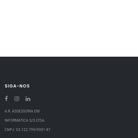
SIGA-NOS
A.R. ASSESSORIA EM
INFORMATICA S/S LTDA.
CNPJ: 03.122.799/0001-87