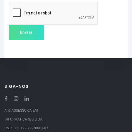
SIGA-NOS
A.R. ASSESSORIA EM
INFORMATICA S/S LTDA.
CNPJ: 03.122.799/0001-87