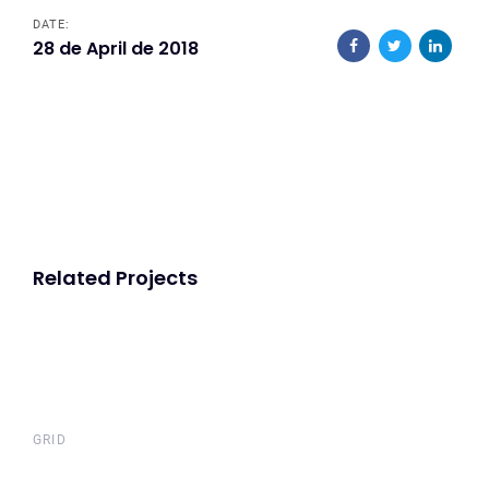
DATE:
28 de April de 2018
Related Projects
Amelia House
Amelia House
GRID