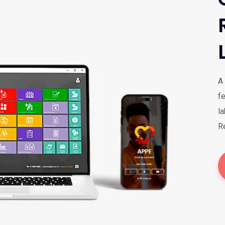
A
f
la
R