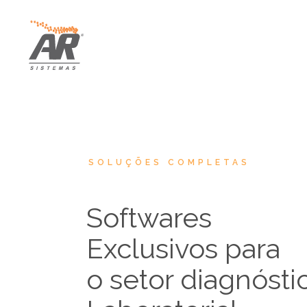
Skip
Skip
links
to
primary
navigation
Skip
to
content
SOLUÇÕES COMPLETAS
Softwares
Exclusivos para
o setor diagnósti