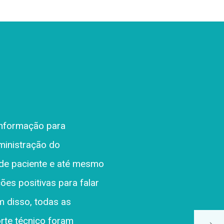
rocura entender e atender
 isto disponibilizando um
or diagnóstico para
ização de um profissional
pois nos sentimos
reocupa em atender de