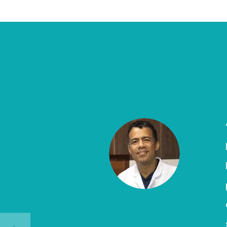
istemas de informação para
fazer toda administração do
trada e saída de paciente e até mesmo
nho informações positivas para falar
dades e, além disso, todas as
quipe de suporte técnico foram