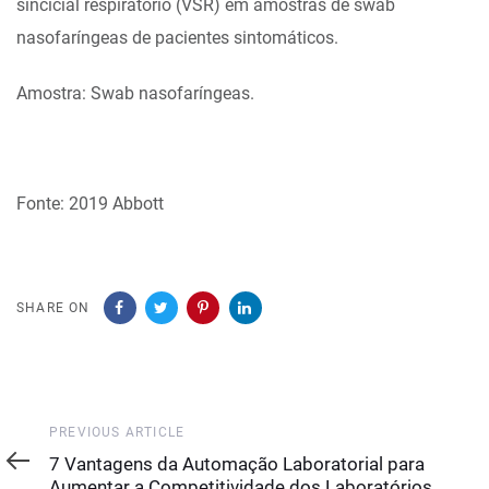
sincicial respiratório (VSR) em amostras de swab
nasofaríngeas de pacientes sintomáticos.
Amostra: Swab nasofaríngeas.
Fonte: 2019 Abbott
SHARE ON
Previous
PREVIOUS ARTICLE
Article
7 Vantagens da Automação Laboratorial para
Aumentar a Competitividade dos Laboratórios