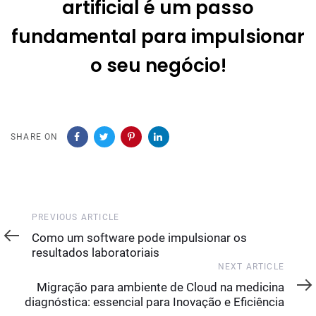
artificial é um passo
fundamental para impulsionar
o seu negócio!
SHARE ON
Previous
PREVIOUS ARTICLE
Article
Como um software pode impulsionar os
resultados laboratoriais
Next
NEXT ARTICLE
Article
Migração para ambiente de Cloud na medicina
diagnóstica: essencial para Inovação e Eficiência