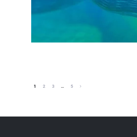
1
2
3
…
5