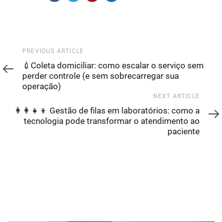
Previous
PREVIOUS ARTICLE
Article
💉Coleta domiciliar: como escalar o serviço sem
perder controle (e sem sobrecarregar sua
operação)
Next
NEXT ARTICLE
Article
👩‍👩‍👧‍👦 Gestão de filas em laboratórios: como a
tecnologia pode transformar o atendimento ao
paciente
YOU MAY ALSO LIKE