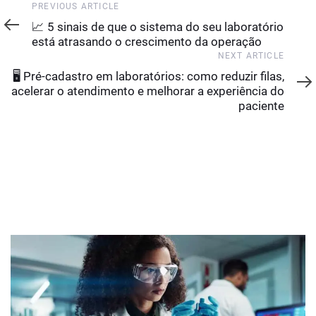
Previous
PREVIOUS ARTICLE
Article
📈 5 sinais de que o sistema do seu laboratório
está atrasando o crescimento da operação
Next
NEXT ARTICLE
Article
🖥️ Pré-cadastro em laboratórios: como reduzir filas,
acelerar o atendimento e melhorar a experiência do
paciente
YOU MAY ALSO LIKE