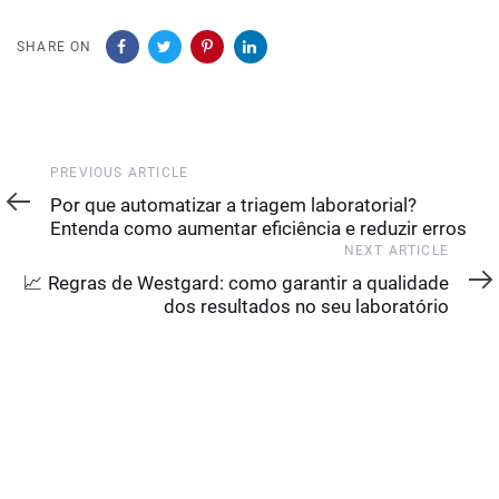
SHARE ON
Previous
PREVIOUS ARTICLE
Article
Por que automatizar a triagem laboratorial?
Entenda como aumentar eficiência e reduzir erros
Next
NEXT ARTICLE
Article
📈 Regras de Westgard: como garantir a qualidade
dos resultados no seu laboratório
YOU MAY ALSO LIKE