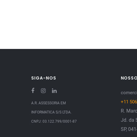
SIGA-NOS
NOSS
comerci
+11 506
A.R. ASSESSORIA EM
R. Marc
INFORMATICA S/S LTDA.
Jd. da 
CNPJ: 03.122.799/0001-87
SP, 04