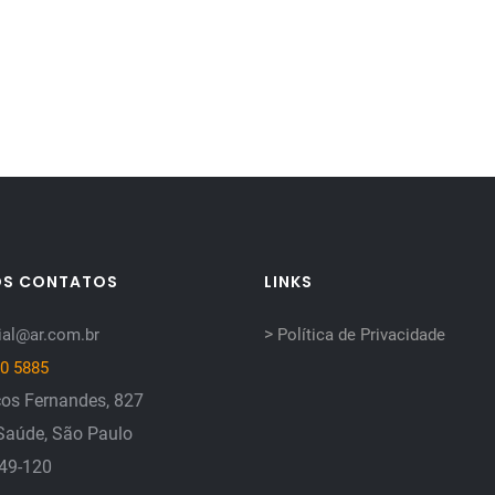
OS CONTATOS
LINKS
>
al@ar.com.br
Política de Privacidade
0 5885
os Fernandes, 827
Saúde, São Paulo
149-120