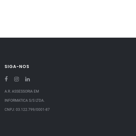
SIGA-NOS
A.R. ASSESSORIA EM
INFORMATICA S/S LTDA.
CNPJ: 03.122.799/0001-87