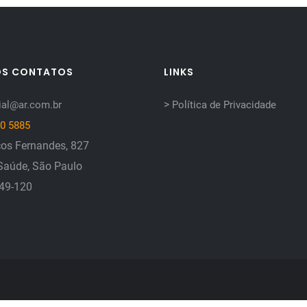
OS CONTATOS
LINKS
>
al@ar.com.br
Política de Privacidade
0 5885
os Fernandes, 827
Saúde, São Paulo
149-120