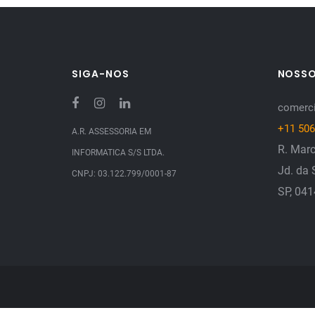
SIGA-NOS
NOSS
comerci
+11 506
A.R. ASSESSORIA EM
R. Marc
INFORMATICA S/S LTDA.
Jd. da 
CNPJ: 03.122.799/0001-87
SP, 04