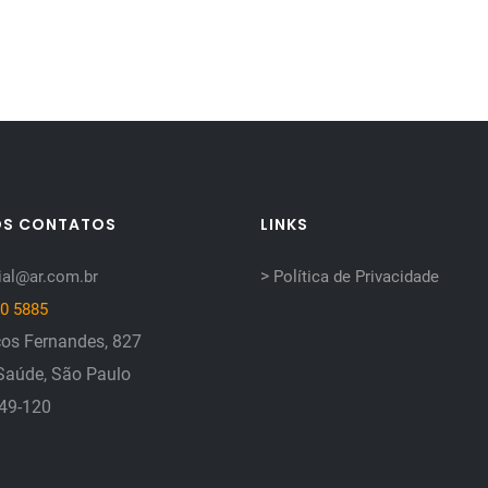
OS CONTATOS
LINKS
>
al@ar.com.br
Política de Privacidade
0 5885
os Fernandes, 827
Saúde, São Paulo
149-120