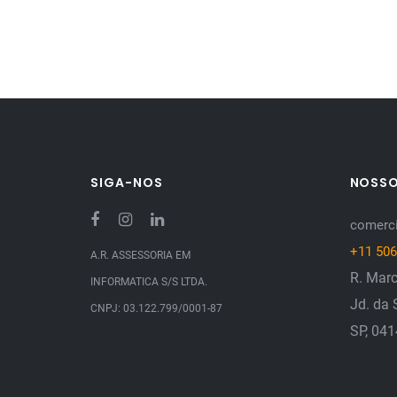
SIGA-NOS
NOSS
comerci
+11 506
A.R. ASSESSORIA EM
R. Marc
INFORMATICA S/S LTDA.
Jd. da 
CNPJ: 03.122.799/0001-87
SP, 04